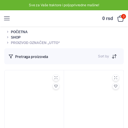
Sve za Vaše traktore i poljoprivredne mašine!
0
0
rsd
POČETNA
SHOP
PROIZVOD OZNAČEN „UTTO“
Sort by
Pretraga proizovda