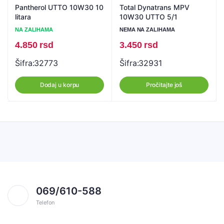
Pantherol UTTO 10W30 10
Total Dynatrans MPV
litara
10W30 UTTO 5/1
NA ZALIHAMA
NEMA NA ZALIHAMA
4.850
rsd
3.450
rsd
Šifra:
32773
Šifra:
32931
Dodaj u korpu
Pročitajte još
069/610-588
Telefon