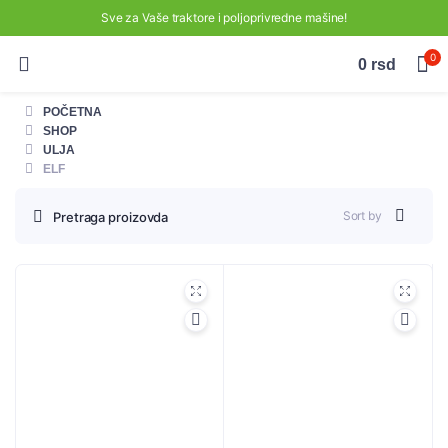
Sve za Vaše traktore i poljoprivredne mašine!
0
0
rsd
POČETNA
SHOP
ULJA
ELF
Sort by
Pretraga proizovda