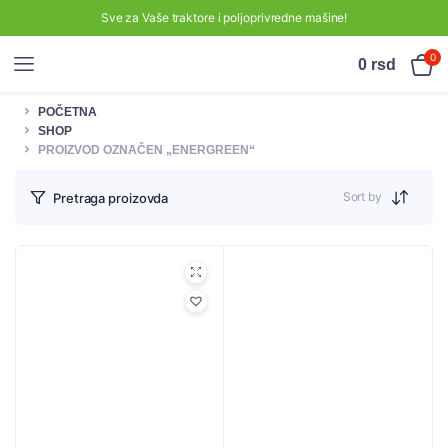
Sve za Vaše traktore i poljoprivredne mašine!
0
0
rsd
POČETNA
SHOP
PROIZVOD OZNAČEN „ENERGREEN“
Sort by
Pretraga proizovda