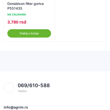
Donaldson filter goriva
P551435
NA ZALIHAMA
3.780
rsd
Dodaj u korpu
069/610-588
Telefon
info@agrim.rs