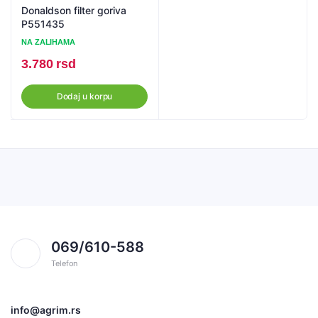
Donaldson filter goriva
P551435
NA ZALIHAMA
3.780
rsd
Dodaj u korpu
069/610-588
Telefon
info@agrim.rs