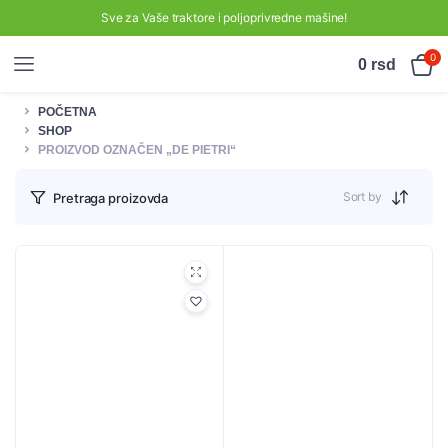
Sve za Vaše traktore i poljoprivredne mašine!
0
0
rsd
POČETNA
SHOP
PROIZVOD OZNAČEN „DE PIETRI“
Sort by
Pretraga proizovda