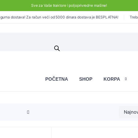
Sve za Vaše traktore i poljoprivredne mašine!
gurna dostava! Za račun veći od 5000 dinara dostava je BESPLATNA!
Treb
POČETNA
SHOP
KORPA