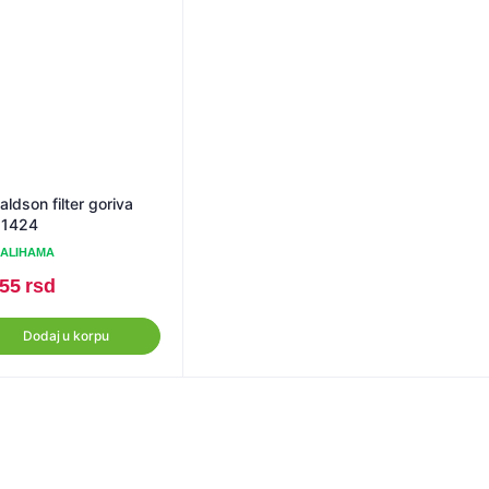
ldson filter goriva
51424
ZALIHAMA
355
rsd
Dodaj u korpu