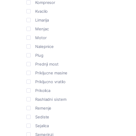
Kompresor
Kvacilo
Limarija
Menjac
Motor
Nalepnice
Plug
Prednji most
Prikljucne masine
Prikljucno vratilo
Prikolica
Rashladni sistem
Remenje
Sediste
Sejalica
Semerinzi