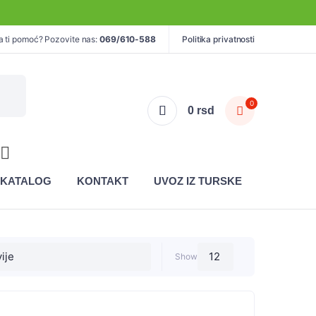
a ti pomoć? Pozovite nas:
069/610-588
Politika privatnosti
0
0
rsd
KATALOG
KONTAKT
UVOZ IZ TURSKE
Show