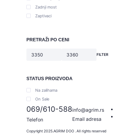
Zadnji most
Zaptivaci
PRETRAŽI PO CENI
FILTER
Minimalna
Maksimalna
cena
cena
STATUS PROIZVODA
Na zalihama
On Sale
069/610-588
info@agrim.rs
Email adresa
Telefon
Copyright 2025.AGRIM DOO . All rights reserved