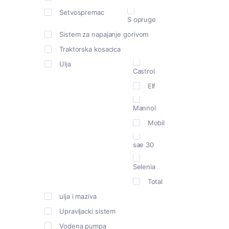
Setvospremac
S opruge
Sistem za napajanje gorivom
Traktorska kosacica
Ulja
Castrol
Elf
Mannol
Mobil
sae 30
Selenia
Total
ulja i maziva
Upravljacki sistem
Vodena pumpa