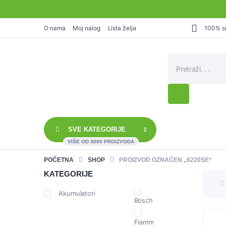
O nama
Moj nalog
Lista želja
100% si
Products
search
SVE KATEGORIJE
VIŠE OD 3000 PROIZVODA
POČETNA
SHOP
PROIZVOD OZNAČEN „6220SE“
KATEGORIJE
Akumulatori
Bosch
Fiamm