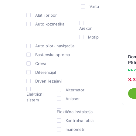
Varta
Alat i pribor
Auto kozmetika
Arexon
Motip
Auto pilot- navigacija
Bastenska oprema
Dona
P5
Creva
NA 
Diferencijal
3.
Drveni lezajevi
Alternator
Elektricni
Anlaser
sistem
Elektična instalacija
Kontrolna tabla
manometri