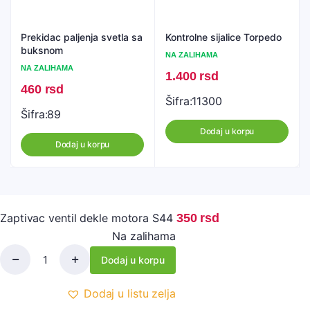
Prekidac paljenja svetla sa
Kontrolne sijalice Torpedo
buksnom
NA ZALIHAMA
NA ZALIHAMA
1.400
rsd
460
rsd
Šifra:
11300
Šifra:
89
Dodaj u korpu
Dodaj u korpu
Zaptivac ventil dekle motora S44
350
rsd
Na zalihama
Dodaj u korpu
Zaptivac
ventil
dekle
Dodaj u listu zelja
motora