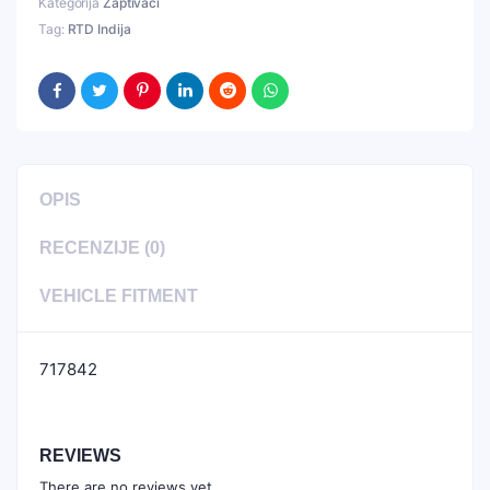
Kategorija
Zaptivaci
Tag:
RTD Indija
OPIS
RECENZIJE (0)
VEHICLE FITMENT
717842
REVIEWS
There are no reviews yet.