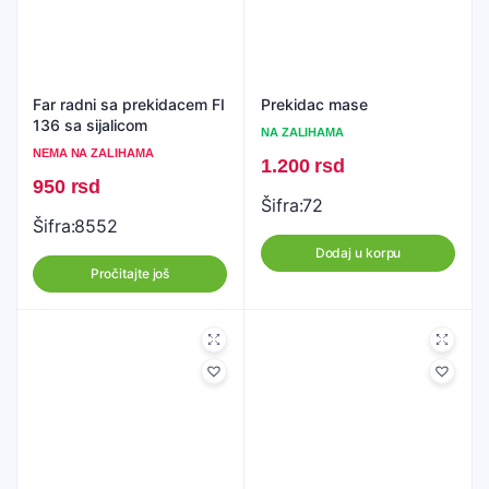
Far radni sa prekidacem FI
Prekidac mase
136 sa sijalicom
NA ZALIHAMA
NEMA NA ZALIHAMA
1.200
rsd
950
rsd
Šifra:
72
Šifra:
8552
Dodaj u korpu
Pročitajte još