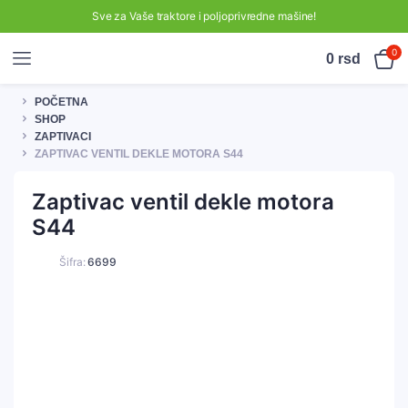
Sve za Vaše traktore i poljoprivredne mašine!
0
0
rsd
POČETNA
SHOP
ZAPTIVACI
ZAPTIVAC VENTIL DEKLE MOTORA S44
Zaptivac ventil dekle motora
S44
Šifra:
6699