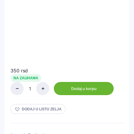
350
rsd
NA ZALIHAMA
Dodaj u korpu
Zaptivac
ventil
dekle
motora
DODAJ U LISTU ZELJA
S44
quantity