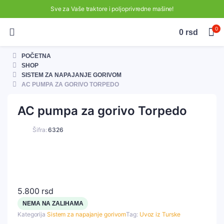
Sve za Vaše traktore i poljoprivredne mašine!
0
0
rsd
POČETNA
SHOP
SISTEM ZA NAPAJANJE GORIVOM
AC PUMPA ZA GORIVO TORPEDO
AC pumpa za gorivo Torpedo
Šifra:
6326
5.800
rsd
NEMA NA ZALIHAMA
Kategorija
Sistem za napajanje gorivom
Tag:
Uvoz iz Turske