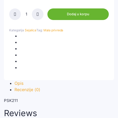
Dodaj u korpu
PSK-
211
metalni
Kategorija
Sejalica
Tag:
Mala privreda
cistac
quantity
Opis
Recenzije (0)
PSK211
Reviews