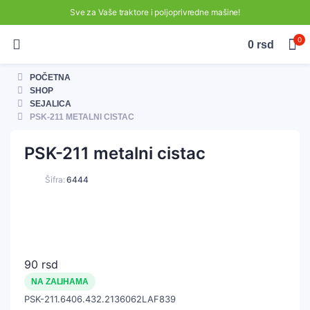
Sve za Vaše traktore i poljoprivredne mašine!
0
0
rsd
POČETNA
SHOP
SEJALICA
PSK-211 METALNI CISTAC
PSK-211 metalni cistac
Šifra:
6444
90
rsd
NA ZALIHAMA
PSK-211.6406.432.2136062LAF839