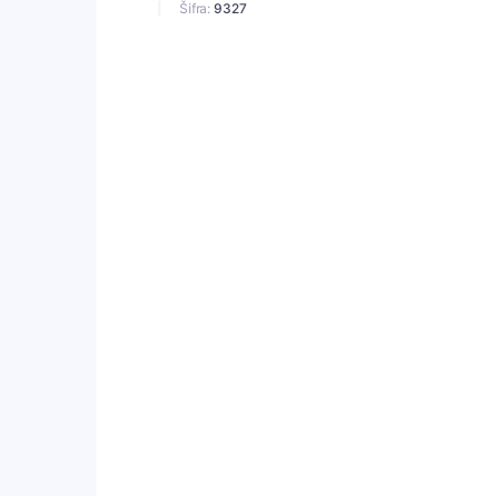
Šifra:
9327