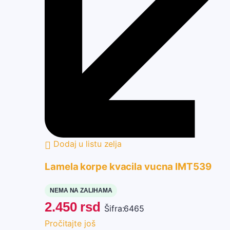
Dodaj u listu zelja
Lamela korpe kvacila vucna IMT539
NEMA NA ZALIHAMA
2.450
rsd
Šifra:
6465
Pročitajte još