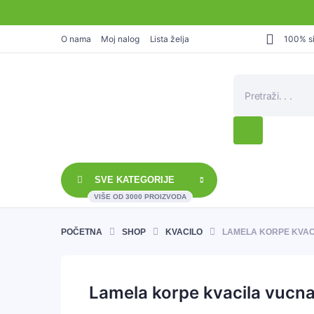
O nama
Moj nalog
Lista želja
100% si
Products
search
SVE KATEGORIJE
VIŠE OD 3000 PROIZVODA
POČETNA
SHOP
KVACILO
LAMELA KORPE KVAC
Lamela korpe kvacila vucna