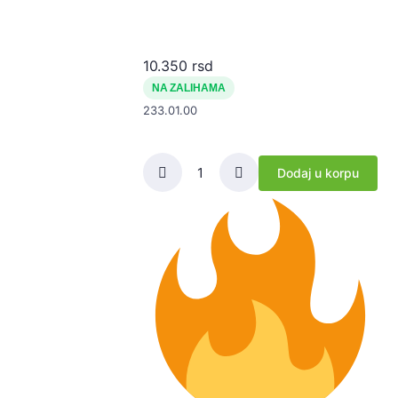
10.350
rsd
NA ZALIHAMA
233.01.00
Dodaj u korpu
Lamela
korpe
kvacila
vucna
Rakovica-
sitian
nut
quantity