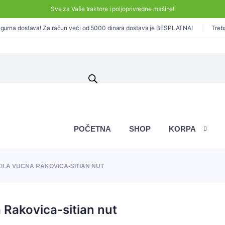
Sve za Vaše traktore i poljoprivredne mašine!
gurna dostava! Za račun veći od 5000 dinara dostava je BESPLATNA!
Treb
POČETNA
SHOP
KORPA
ILA VUCNA RAKOVICA-SITIAN NUT
 Rakovica-sitian nut