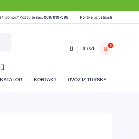
a ti pomoć? Pozovite nas:
069/610-588
Politika privatnosti
0
0
rsd
KATALOG
KONTAKT
UVOZ IZ TURSKE