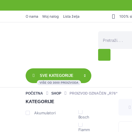
O nama
Moj nalog
Lista želja
100% si
Products
search
SVE KATEGORIJE
VIŠE OD 3000 PROIZVODA
POČETNA
SHOP
PROIZVOD OZNAČEN „R76“
KATEGORIJE
Akumulatori
Bosch
Fiamm