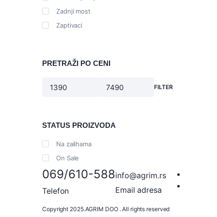
Zadnji most
Zaptivaci
PRETRAŽI PO CENI
FILTER
Minimalna
Maksimalna
cena
cena
STATUS PROIZVODA
Na zalihama
On Sale
069/610-588
info@agrim.rs
Email adresa
Telefon
Copyright 2025.AGRIM DOO . All rights reserved