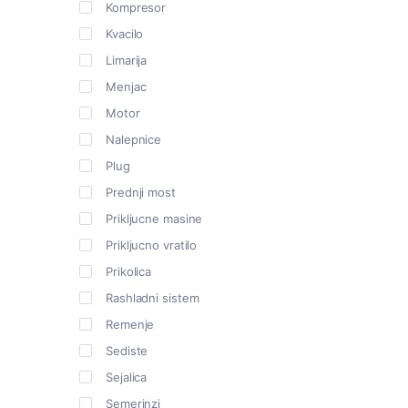
Kompresor
Kvacilo
Limarija
Menjac
Motor
Nalepnice
Plug
Prednji most
Prikljucne masine
Prikljucno vratilo
Prikolica
Rashladni sistem
Remenje
Sediste
Sejalica
Semerinzi