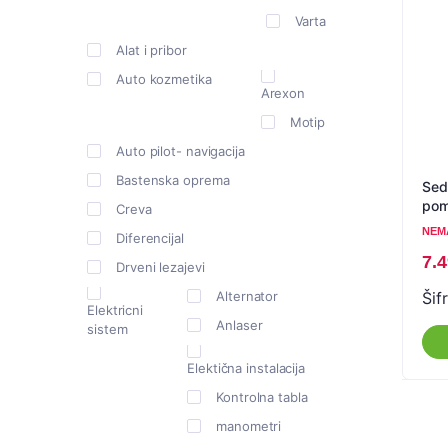
Varta
Alat i pribor
Auto kozmetika
Arexon
Motip
Auto pilot- navigacija
Bastenska oprema
Sed
pom
Creva
NEM
Diferencijal
7.
Drveni lezajevi
Šifr
Alternator
Elektricni
Anlaser
sistem
Elektična instalacija
Kontrolna tabla
manometri