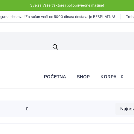
Sve za Vaše traktore i poljoprivredne mašine!
gurna dostava! Za račun veći od 5000 dinara dostava je BESPLATNA!
Treb
POČETNA
SHOP
KORPA