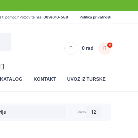
a ti pomoć? Pozovite nas:
069/610-588
Politika privatnosti
0
0
rsd
KATALOG
KONTAKT
UVOZ IZ TURSKE
Show