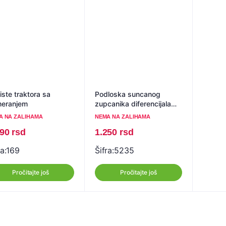
iste traktora sa
Podloska suncanog
eranjem
zupcanika diferencijala
IMR
A NA ZALIHAMA
NEMA NA ZALIHAMA
490
rsd
1.250
rsd
a:
169
Šifra:
5235
Pročitajte još
Pročitajte još