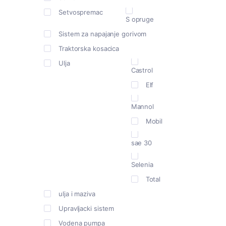
Setvospremac
S opruge
Sistem za napajanje gorivom
Traktorska kosacica
Ulja
Castrol
Elf
Mannol
Mobil
sae 30
Selenia
Total
ulja i maziva
Upravljacki sistem
Vodena pumpa