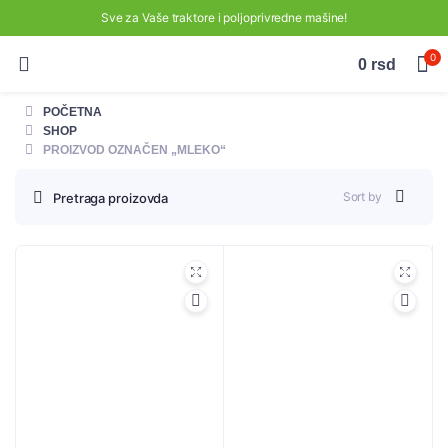
Sve za Vaše traktore i poljoprivredne mašine!
0
0
rsd
POČETNA
SHOP
PROIZVOD OZNAČEN „MLEKO“
Sort by
Pretraga proizovda