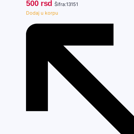
500
rsd
Šifra:
13151
Dodaj u korpu