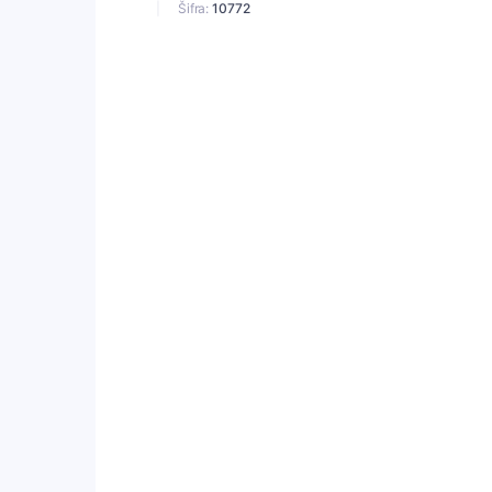
Šifra:
10772