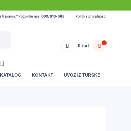
a ti pomoć? Pozovite nas:
069/610-588
Politika privatnosti
0
0
rsd
KATALOG
KONTAKT
UVOZ IZ TURSKE