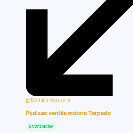
Dodaj u listu zelja
Podizac ventila motora Torpedo
NA ZALIHAMA