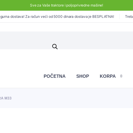
Sve za Vaše traktore i poljoprivredne mašine!
gurna dostava! Za račun veći od 5000 dinara dostava je BESPLATNA!
Treb
POČETNA
SHOP
KORPA
RA M33