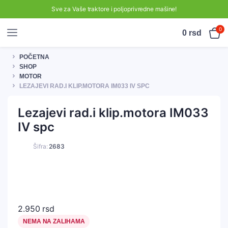
Sve za Vaše traktore i poljoprivredne mašine!
0
0
rsd
POČETNA
SHOP
MOTOR
LEZAJEVI RAD.I KLIP.MOTORA IM033 IV SPC
Lezajevi rad.i klip.motora IM033
IV spc
Šifra:
2683
2.950
rsd
NEMA NA ZALIHAMA