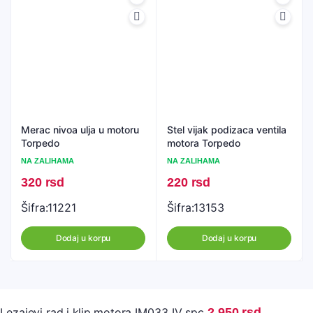
Merac nivoa ulja u motoru
Stel vijak podizaca ventila
Torpedo
motora Torpedo
NA ZALIHAMA
NA ZALIHAMA
320
rsd
220
rsd
Šifra:
11221
Šifra:
13153
Dodaj u korpu
Dodaj u korpu
Lezajevi rad.i klip.motora IM033 IV spc
2.950
rsd