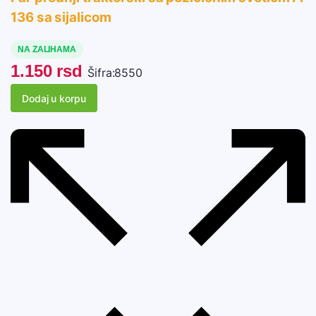
136 sa sijalicom
NA ZALIHAMA
1.150
rsd
Šifra:
8550
Dodaj u korpu