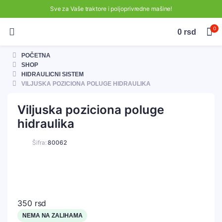
Sve za Vaše traktore i poljoprivredne mašine!
0
0
rsd
POČETNA
SHOP
HIDRAULICNI SISTEM
VILJUSKA POZICIONA POLUGE HIDRAULIKA
Viljuska poziciona poluge
hidraulika
Šifra:
80062
350
rsd
NEMA NA ZALIHAMA