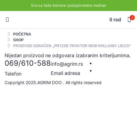
Sve za Vaše traktore i poljoprivredne mašine!
0
0
rsd
POČETNA
SHOP
PROIZVOD OZNAČEN „PR722B TRAKTOR NEW HOLLAND: LB115“
Nijedan proizvod ne odgovara izabranim kriterijumima.
069/610-588
info@agrim.rs
Email adresa
Telefon
Copyright 2025.AGRIM DOO . All rights reserved