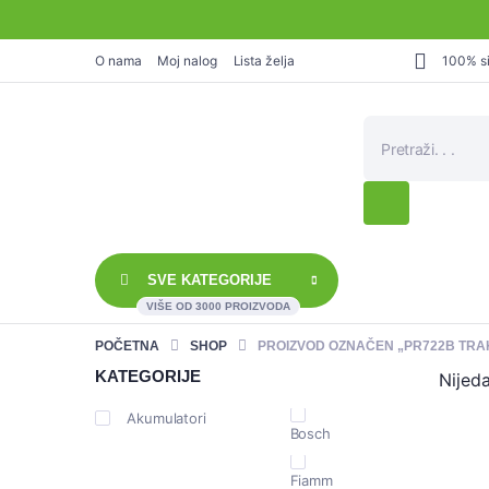
O nama
Moj nalog
Lista želja
100% si
Products
search
SVE KATEGORIJE
VIŠE OD 3000 PROIZVODA
POČETNA
SHOP
PROIZVOD OZNAČEN „PR722B TRA
KATEGORIJE
Nijed
Akumulatori
Bosch
Fiamm