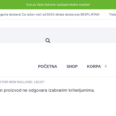
Sve za Vaše traktore i poljoprivredne mašine!
gurna dostava! Za račun veći od 5000 dinara dostava je BESPLATNA!
Treb
POČETNA
SHOP
KORPA
KTOR NEW HOLLAND: LB115“
an proizvod ne odgovara izabranim kriterijumima.