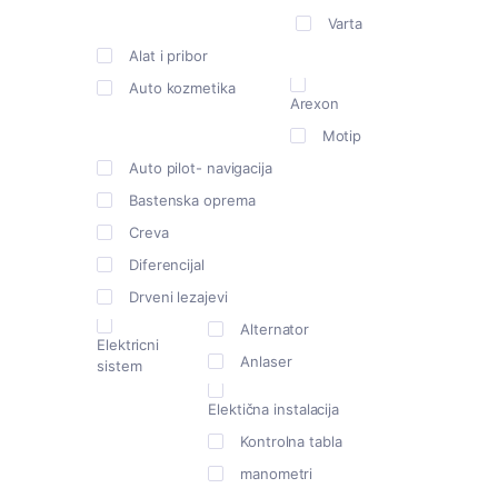
Varta
Alat i pribor
Auto kozmetika
Arexon
Motip
Auto pilot- navigacija
Bastenska oprema
Creva
Diferencijal
Drveni lezajevi
Alternator
Elektricni
Anlaser
sistem
Elektična instalacija
Kontrolna tabla
manometri