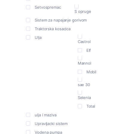
Setvospremac
S opruge
Sistem za napajanje gorivom
Traktorska kosacica
Ulja
Castrol
Elf
Mannol
Mobil
sae 30
Selenia
Total
ulja i maziva
Upravljacki sistem
Vodena pumpa