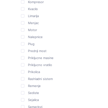
Kompresor
Kvacilo
Limarija
Menjac
Motor
Nalepnice
Plug
Prednji most
Prikljucne masine
Prikljucno vratilo
Prikolica
Rashladni sistem
Remenje
Sediste
Sejalica
Semerinzi