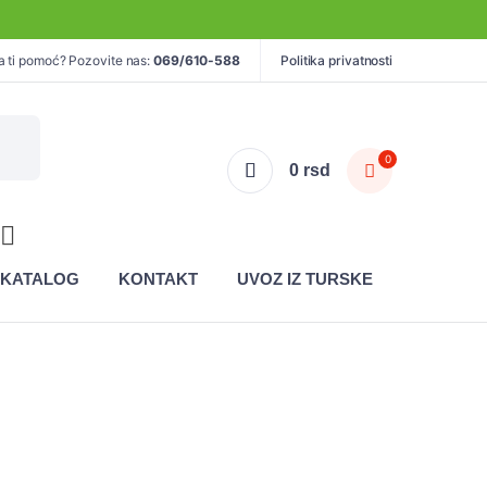
a ti pomoć? Pozovite nas:
069/610-588
Politika privatnosti
0
0
rsd
KATALOG
KONTAKT
UVOZ IZ TURSKE