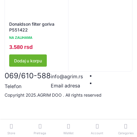
Donaldson filter goriva
P551422
NA ZALIHAMA
3.580
rsd
Dodaj u korpu
069/610-588
info@agrim.rs
Email adresa
Telefon
Copyright 2025.AGRIM DOO . All rights reserved
Store
Pretraga
Wishlist
Account
Categories