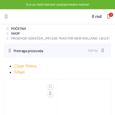
Sve za Vaše traktore i poljoprivredne mašine!
0
0
rsd
POČETNA
SHOP
PROIZVOD OZNAČEN „PR722B TRAKTOR NEW HOLLAND: LB115“
Sort by
Pretraga proizovda
Clear filters
Filteri