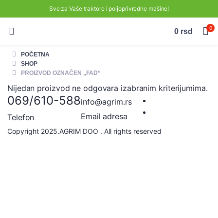
Sve za Vaše traktore i poljoprivredne mašine!
0
0
rsd
POČETNA
SHOP
PROIZVOD OZNAČEN „FAD“
Nijedan proizvod ne odgovara izabranim kriterijumima.
069/610-588
info@agrim.rs
Email adresa
Telefon
Copyright 2025.AGRIM DOO . All rights reserved