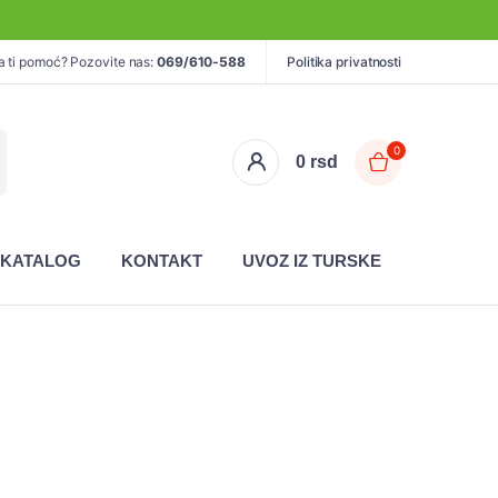
a ti pomoć? Pozovite nas:
069/610-588
Politika privatnosti
0
0
rsd
KATALOG
KONTAKT
UVOZ IZ TURSKE