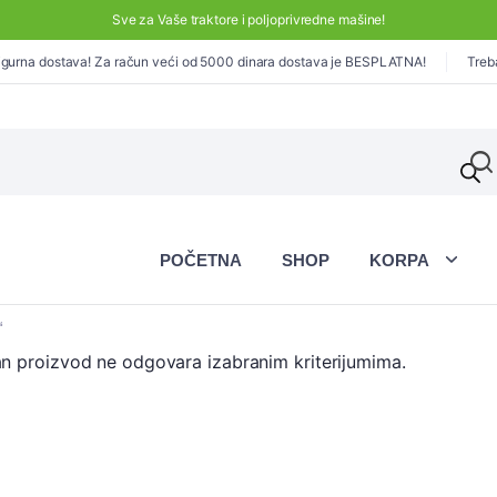
Sve za Vaše traktore i poljoprivredne mašine!
gurna dostava! Za račun veći od 5000 dinara dostava je BESPLATNA!
Treb
POČETNA
SHOP
KORPA
“
an proizvod ne odgovara izabranim kriterijumima.