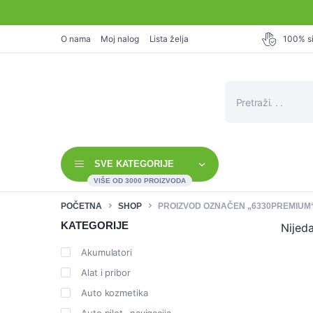
O nama
Moj nalog
Lista želja
100% si
Products
search
SVE KATEGORIJE
VIŠE OD 3000 PROIZVODA
POČETNA
SHOP
PROIZVOD OZNAČEN „6330PREMIUM
KATEGORIJE
Nijed
Akumulatori
Alat i pribor
Auto kozmetika