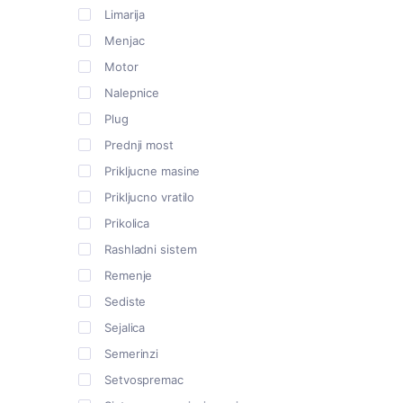
Limarija
Menjac
Motor
Nalepnice
Plug
Prednji most
Prikljucne masine
Prikljucno vratilo
Prikolica
Rashladni sistem
Remenje
Sediste
Sejalica
Semerinzi
Setvospremac