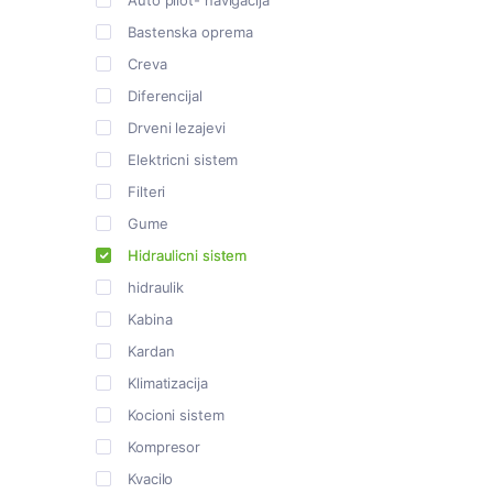
Auto pilot- navigacija
Bastenska oprema
Creva
Diferencijal
Drveni lezajevi
Elektricni sistem
Filteri
Gume
Hidraulicni sistem
hidraulik
Kabina
Kardan
Klimatizacija
Kocioni sistem
Kompresor
Kvacilo