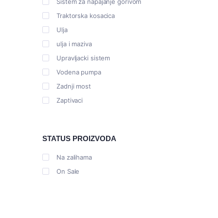
Sistem za napajanje gorivom
Traktorska kosacica
Ulja
ulja i maziva
Upravljacki sistem
Vodena pumpa
Zadnji most
Zaptivaci
STATUS PROIZVODA
Na zalihama
On Sale